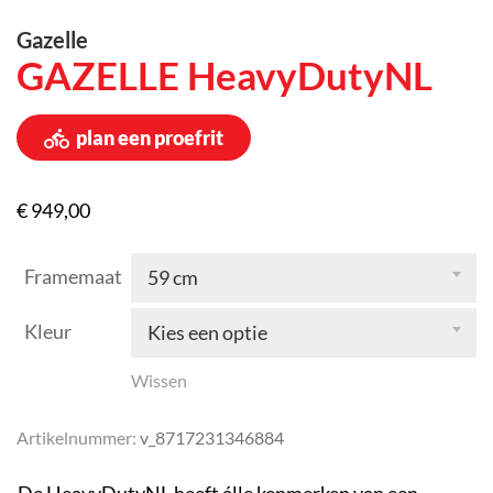
driewielers
riese & müller
Gazelle
GAZELLE HeavyDutyNL
bakfietsen
kalkhoff
plan een proefrit
family fietsen
lovens
gazelle
€
949,00
alpina
Framemaat
59 cm
cortina
Kleur
Kies een optie
koga
Wissen
eco traveller
Artikelnummer:
v_8717231346884