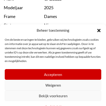
Modeljaar
2025
Frame
Dames
Status
Nieuw
Beheer toestemming
Kleur
Zwart
Om de beste ervaringen te bieden, gebruiken wij technologieën zoals cookies
Wielmaat
28
om informatie over je apparaat op te slaan en/of te raadplegen. Door in te
stemmen met deze technologieën kunnen wij gegevens zoals surfgedrag of
unieke ID's op deze site verwerken. Als je geen toestemming geeft of uw
toestemming intrekt, kan dit een nadelige invloed hebben op bepaalde functies
en mogelijkheden.
Accepteren
Assortiment
Bezoek ons
Weigeren
Cookiebeleid (EU)
Bekijk voorkeuren
© Boere Fietsplezier