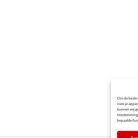
Om de beste 
over je appar
kunnen wij ge
toestemming 
bepaalde fun
Acc