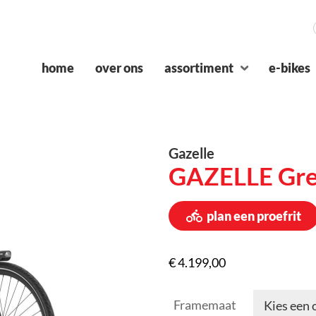
home
over ons
assortiment
e-bikes
Gazelle
GAZELLE Gren
plan een proefrit
€
4.199,00
Framemaat
Kies een 