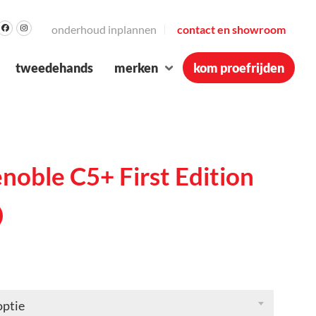
onderhoud inplannen
contact en showroom
tweedehands
merken
kom proefrijden
oble C5+ First Edition
optie