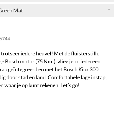
 Green Mat
6744
 trotseer iedere heuvel! Met de fluisterstille
ge Bosch motor (75 Nm!), vlieg je zo iedereen
strak geïntegreerd en met het Bosch Kiox 300
ig door stad en land. Comfortabele lage instap,
 waar je op kunt rekenen. Let’s go!