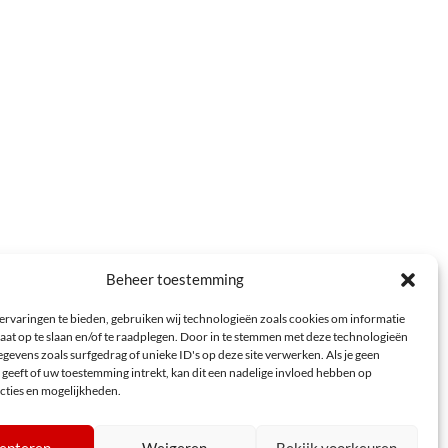
Beheer toestemming
ervaringen te bieden, gebruiken wij technologieën zoals cookies om informatie
aat op te slaan en/of te raadplegen. Door in te stemmen met deze technologieën
gevens zoals surfgedrag of unieke ID's op deze site verwerken. Als je geen
geeft of uw toestemming intrekt, kan dit een nadelige invloed hebben op
cties en mogelijkheden.
epteren
Weigeren
Bekijk voorkeuren