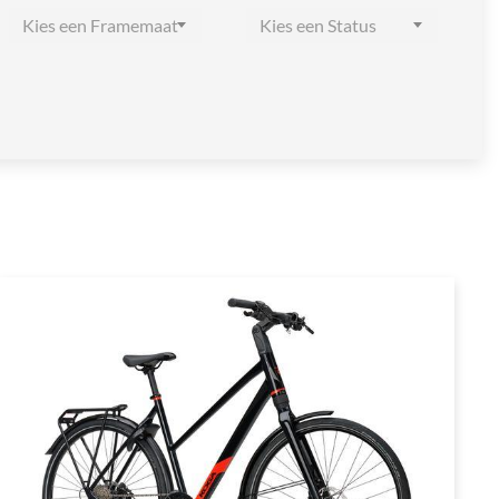
Kies een Framemaat
Kies een Status