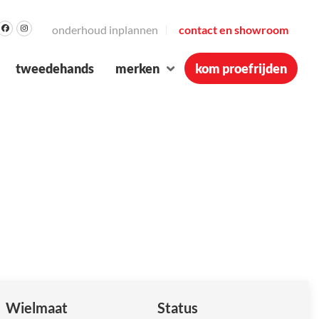
onderhoud inplannen
contact en showroom
tweedehands
merken
kom proefrijden
Wielmaat
Status