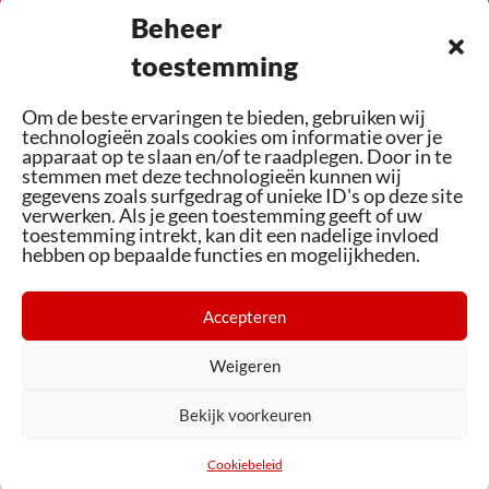
Beheer
toestemming
Om de beste ervaringen te bieden, gebruiken wij
Altijd up-to-date kennis waarmee we u graag
technologieën zoals cookies om informatie over je
apparaat op te slaan en/of te raadplegen. Door in te
adviseren op het gebied van fietsen en e-bikes
stemmen met deze technologieën kunnen wij
gegevens zoals surfgedrag of unieke ID's op deze site
verwerken. Als je geen toestemming geeft of uw
toestemming intrekt, kan dit een nadelige invloed
hebben op bepaalde functies en mogelijkheden.
Accepteren
Assortiment
Bezoek ons
Weigeren
Cookiebeleid (EU)
Bekijk voorkeuren
© Boere Fietsplezier
Cookiebeleid