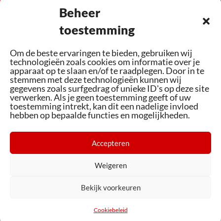
Beheer
toestemming
Om de beste ervaringen te bieden, gebruiken wij
Altijd up-to-date kennis waarmee we u graag
technologieën zoals cookies om informatie over je
apparaat op te slaan en/of te raadplegen. Door in te
adviseren op het gebied van fietsen en e-bikes
stemmen met deze technologieën kunnen wij
gegevens zoals surfgedrag of unieke ID's op deze site
verwerken. Als je geen toestemming geeft of uw
toestemming intrekt, kan dit een nadelige invloed
hebben op bepaalde functies en mogelijkheden.
Accepteren
Assortiment
Bezoek ons
Weigeren
Cookiebeleid (EU)
Bekijk voorkeuren
© Boere Fietsplezier
Cookiebeleid