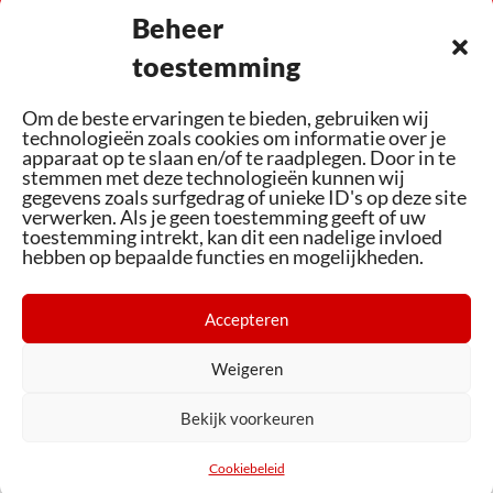
Beheer
toestemming
Om de beste ervaringen te bieden, gebruiken wij
Altijd up-to-date kennis waarmee we u graag
technologieën zoals cookies om informatie over je
apparaat op te slaan en/of te raadplegen. Door in te
adviseren op het gebied van fietsen en e-bikes
stemmen met deze technologieën kunnen wij
gegevens zoals surfgedrag of unieke ID's op deze site
verwerken. Als je geen toestemming geeft of uw
toestemming intrekt, kan dit een nadelige invloed
hebben op bepaalde functies en mogelijkheden.
Accepteren
Assortiment
Bezoek ons
Weigeren
Cookiebeleid (EU)
Bekijk voorkeuren
© Boere Fietsplezier
Cookiebeleid